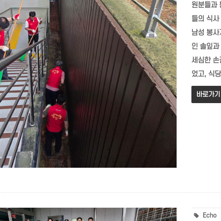
원분들과 
들의 식사
남성 봉사
인 솔잎과
세심한 손
었고, 식당
바로가기
Echo