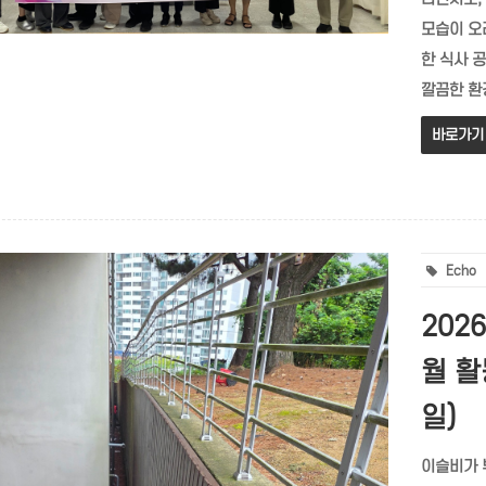
모습이 오
한 식사 
깔끔한 환경
바로가기
Echo
202
월 활
일)
이슬비가 