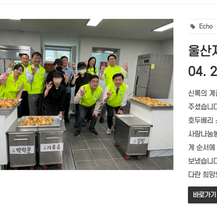
Echo
울산지
04. 2
신록의 계
주셨습니다
호두베리 
사랑나눔봉
게 순서에
보냈습니다
다란 희망의
바로가기