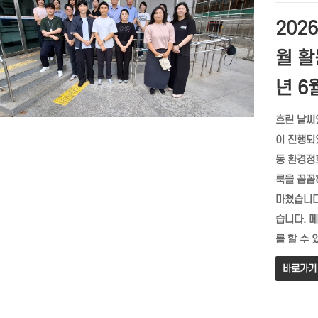
202
월 활
년 6
흐린 날씨
이 진행되
동 환경정
룩을 꼼꼼
마쳤습니다
습니다. 
를 할 수 있
바로가기