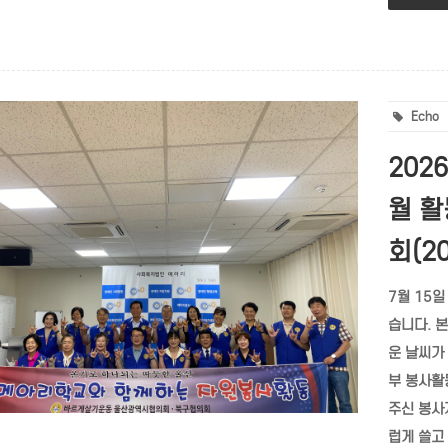
Echo
202
월 활
회(2
7월 15
습니다. 
운 날씨가
부 봉사활
주신 봉사
럽게 쓸고