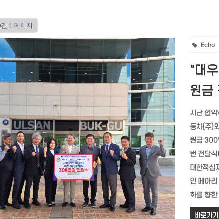
0건
1 페이지
Echo
"대우
원금 
지난 협약식
동차(주)
원금 30
번 전달식
대한적십자
인 메아리
화를 향한 
바로가기