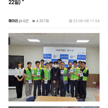
22일) "
메아리
0건
4,357회
23-06-08 11:54