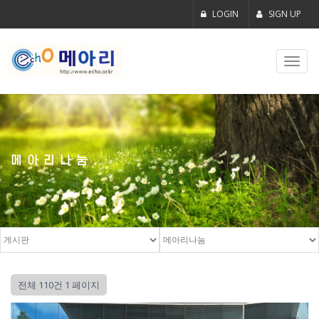
LOGIN
SIGN UP
Toggl
navig
메아리나눔
전체 110건
1 페이지