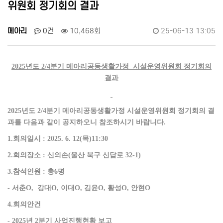
위원회 정기회의 결과
메아리
0건
10,468회
25-06-13 13:05
2025
년도
2/4
분기
메아리공동생활가정
시설운영위원회 정기회의
결과
2025
년도
2/4
분기 메아리공동생활가정 시설운영위원회 정기회의 결
과를 다음과 같이 공지하오니 참조하시기 바랍니다
.
1.
회의일시
: 2025. 6. 12(
목
)11:30
2.
회의장소
: 신의손(울산 북구 신답로 32-1)
3.
참석인원
:
총
6
명
-
서춘
O,
강대
O,
이대
O,
김윤
O,
황성
O,
안현
O
4.
회의안건
- 2025년 2분기 사업진행현황 보고