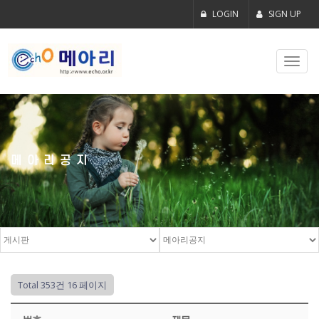
LOGIN
SIGN UP
Toggl
navig
메아리공지
Total 353건
16 페이지