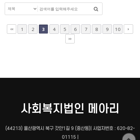
1
2
4
5
6
7
8
9
10
3
사회복지법인 메아리
(44213) 울산광역시 북구 갓안1길 9 (중산동)| 사업자번호 : 620-82-
01115 |