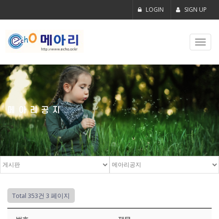
LOGIN
SIGN UP
Toggl
navig
메아리공지
Total 353건
3 페이지