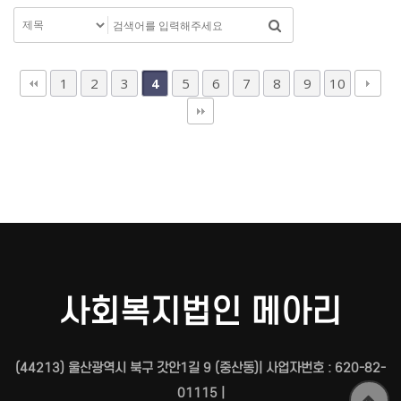
1
2
3
5
6
7
8
9
10
4
사회복지법인 메아리
(44213) 울산광역시 북구 갓안1길 9 (중산동)| 사업자번호 : 620-82-
01115 |