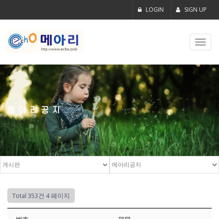
LOGIN
SIGN UP
Toggl
navig
메아리공지
Total 353건
4 페이지